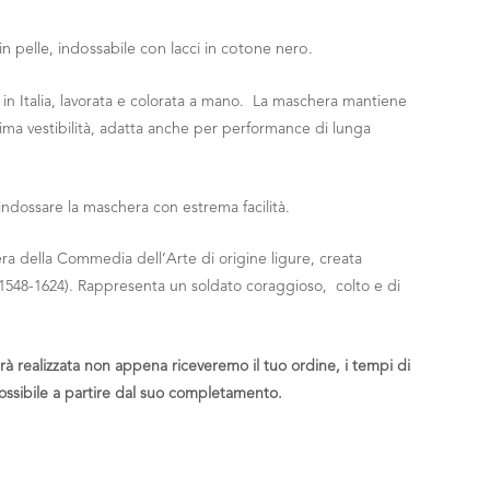
in pelle, indossabile con lacci in cotone nero.
o in Italia, lavorata e colorata a mano. La maschera mantiene
tima vestibilità, adatta anche per performance di lunga
indossare la maschera con estrema facilità.
a della Commedia dell’Arte di origine ligure, creata
(1548-1624). Rappresenta un soldato coraggioso, colto e di
arà realizzata non appena riceveremo il tuo ordine, i tempi di
ossibile a partire dal suo completamento.