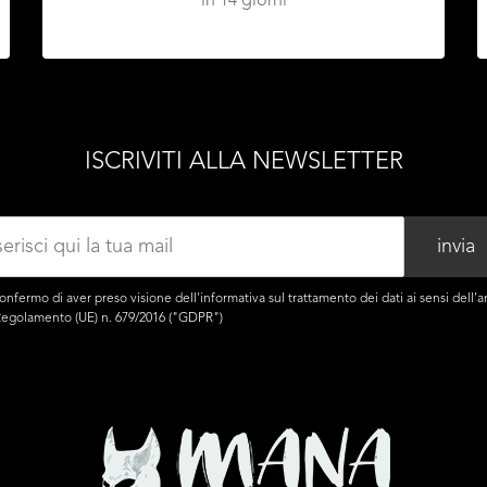
in 14 giorni
ISCRIVITI ALLA NEWSLETTER
onfermo di aver preso visione dell'
informativa
sul trattamento dei dati ai sensi dell’ar
Regolamento (UE) n. 679/2016 ("GDPR")