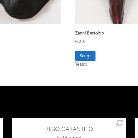
Zanni Bertoldo
€
60,00
Scegli
Teatro
RESO GARANTITO