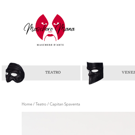
Home
/
Teatro
/ Capitan Spaventa