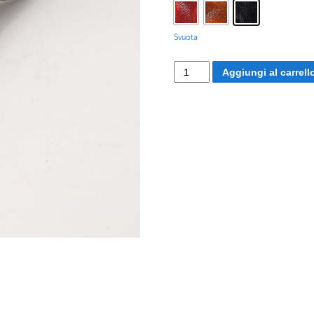
Svuota
Capitan
Aggiungi al carrell
Spaventa
quantità