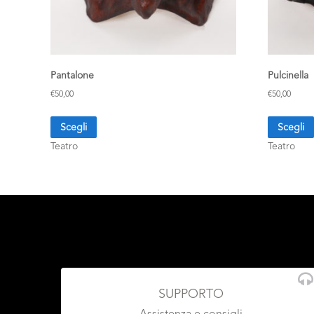
Pantalone
Pulcinella
€
50,00
€
50,00
Scegli
Scegli
Teatro
Teatro
SUPPORTO