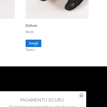
Dottore
€
45,00
Scegli
Teatro
PAGAMENTO SICURO