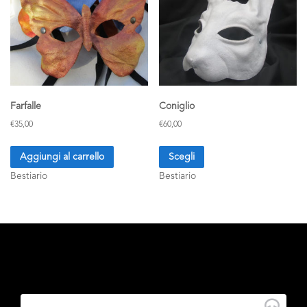
Farfalle
Coniglio
€
35,00
€
60,00
Aggiungi al carrello
Scegli
Bestiario
Bestiario