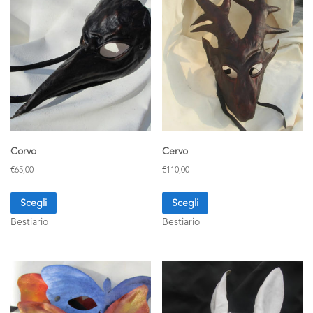
Corvo
Cervo
€
65,00
€
110,00
Scegli
Scegli
Bestiario
Bestiario