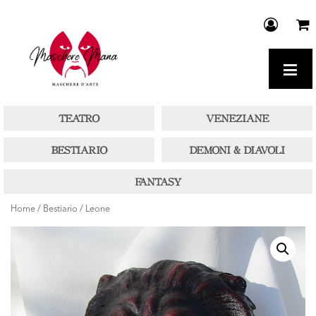
≡
Home
/
Bestiario
/ Leone