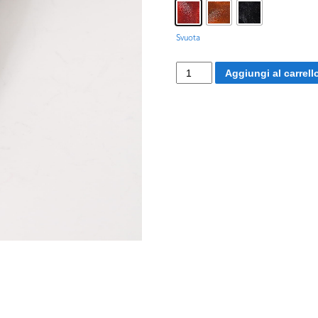
Svuota
Zanni
Aggiungi al carrell
Bertoldo
quantità