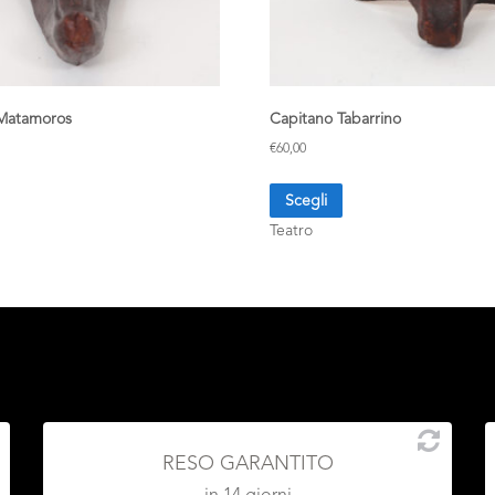
Matamoros
Capitano Tabarrino
€
60,00
Scegli
Teatro
RESO GARANTITO