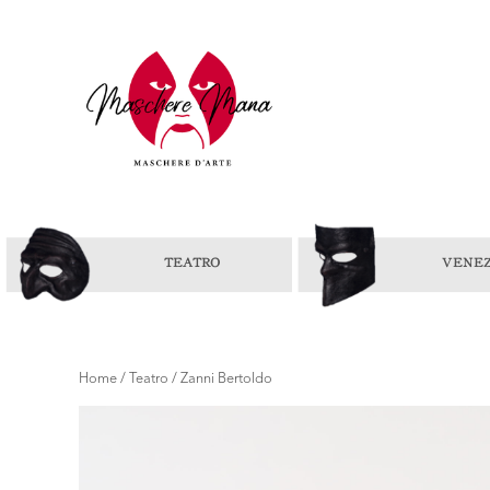
Home
/
Teatro
/ Zanni Bertoldo