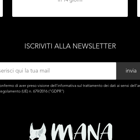
in 14 giorni
ISCRIVITI ALLA NEWSLETTER
onfermo di aver preso visione dell'
informativa
sul trattamento dei dati ai sensi dell’ar
Regolamento (UE) n. 679/2016 ("GDPR")