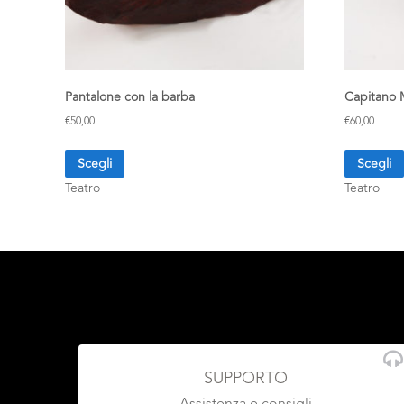
Pantalone con la barba
Capitano 
€
50,00
€
60,00
Scegli
Scegli
Teatro
Teatro
SUPPORTO