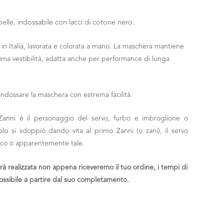
pelle, indossabile con lacci di cotone nero.
o in Italia, lavorata e colorata a mano. La maschera mantiene
tima vestibilità, adatta anche per performance di lunga
indossare la maschera con estrema facilità.
Zanni è il personaggio del servo, furbo e imbroglione o
olo si sdoppiò dando vita al primo Zanni (o zani), il servo
occo o apparentemente tale.
arà realizzata non appena riceveremo il tuo ordine, i tempi di
ossibile a partire dal suo completamento.