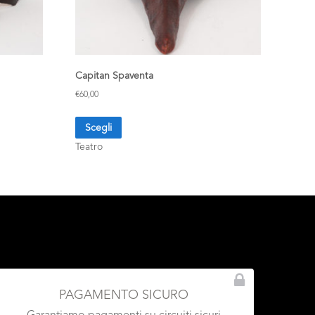
Capitan Spaventa
€
60,00
Scegli
Teatro
PAGAMENTO SICURO