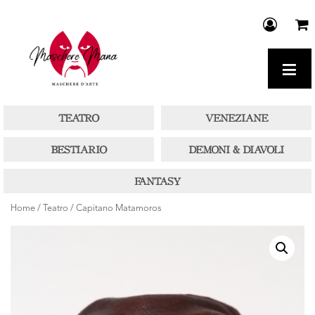
≡
Home
/
Teatro
/ Capitano Matamoros