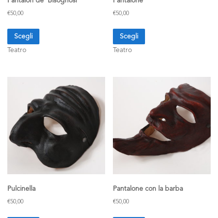
Pantalon de’ Bisognosi
Pantalone
€
50,00
€
50,00
Scegli
Scegli
Teatro
Teatro
Pulcinella
Pantalone con la barba
€
50,00
€
50,00