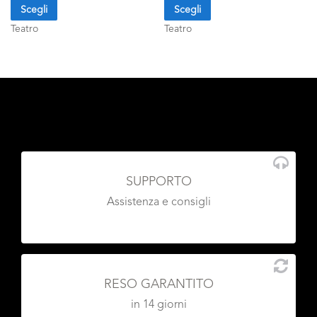
Scegli
Scegli
Teatro
Teatro
SUPPORTO
Assistenza e consigli
RESO GARANTITO
in 14 giorni