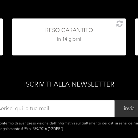
RESO GARANTITO
in 14 giorni
ISCRIVITI ALLA NEWSLETTER
onfermo di aver preso visione dell'
informativa
sul trattamento dei dati ai sensi dell’ar
Regolamento (UE) n. 679/2016 ("GDPR")