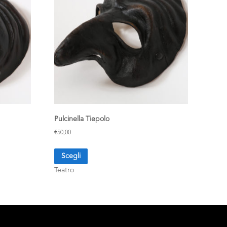
Pulcinella Tiepolo
€
50,00
Scegli
Teatro