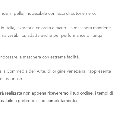
gnosi
in pelle, indossabile con lacci di cotone nero.
o in Italia, lavorata e colorata a mano. La maschera mantiene
tima vestibilità, adatta anche per performance di lunga
indossare la maschera con estrema facilità.
ella Commedia dell’Arte, di origine veneziana, rappresenta
 e lussurioso
arà realizzata non appena riceveremo il tuo ordine, i tempi di
ossibile a partire dal suo completamento.