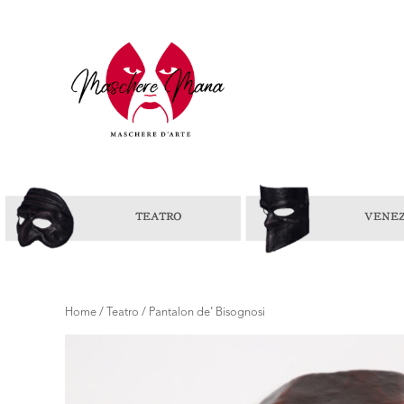
Home
/
Teatro
/ Pantalon de’ Bisognosi