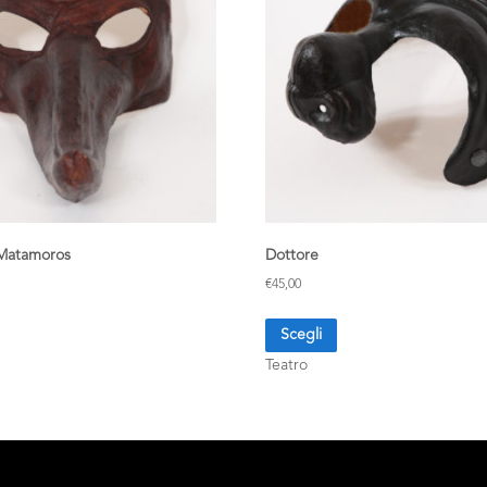
Matamoros
Dottore
€
45,00
Scegli
Teatro