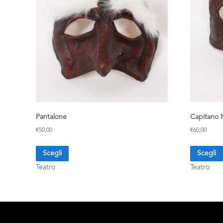
Pantalone
Capitano 
€
50,00
€
60,00
Scegli
Scegli
Teatro
Teatro