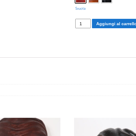
Svuota
Pantalon
Aggiungi al carrell
de'
Bisognosi
quantità