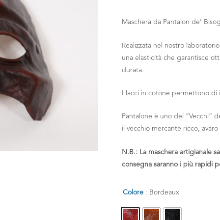
Maschera da Pantalon de’ Biso
Realizzata nel nostro laboratori
una elasticità che garantisce ot
durata.
I lacci in cotone permettono di 
Pantalone è uno dei “Vecchi” d
il vecchio mercante ricco, avaro
N.B.
: La maschera artigianale s
consegna saranno i più rapidi p
Colore
: Bordeaux